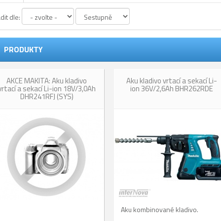
dit dle:
PRODUKTY
AKCE MAKITA: Aku kladivo
Aku kladivo vrtací a sekací Li-
vrtací a sekací Li-ion 18V/3,0Ah
ion 36V/2,6Ah BHR262RDE
DHR241RFJ (SYS)
Aku kombinované kladivo.