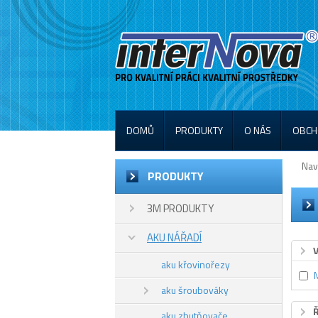
DOMŮ
PRODUKTY
O NÁS
OBCH
Nav
PRODUKTY
3M PRODUKTY
AKU NÁŘADÍ
aku křovinořezy
aku šroubováky
aku zhutňovače