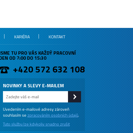
KARIÉRA
KONTAKT
JSME TU PRO VÁS KAŽDÝ PRACOVNÍ
DEN OD 7:00 DO 15:30
+420 572 632 108
NOVINKY A SLEVY E-MAILEM
Uvedením e-mailové adresy zároveň
souhlasím se
zpracováním osobních údajů
.
Tuto službu lze kdykoliv snadno zrušit