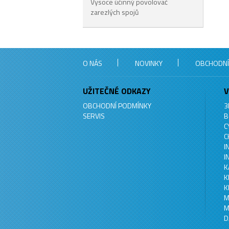
Vysoce účinný povolovač
zarezlých spojů
O NÁS
NOVINKY
OBCHODNÍ
UŽITEČNÉ ODKAZY
V
OBCHODNÍ PODMÍNKY
3
SERVIS
B
C
C
I
I
K
K
K
M
M
D