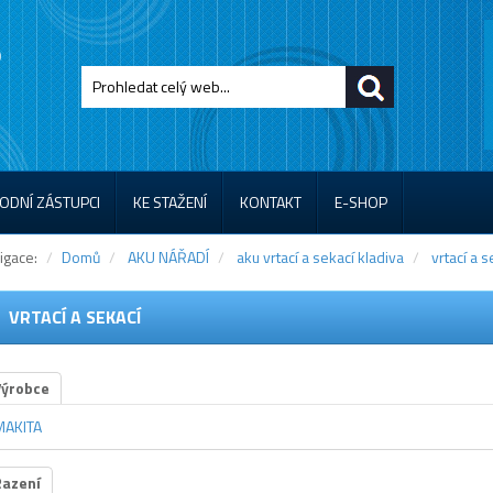
ODNÍ ZÁSTUPCI
KE STAŽENÍ
KONTAKT
E-SHOP
igace:
Domů
AKU NÁŘADÍ
aku vrtací a sekací kladiva
vrtací a s
VRTACÍ A SEKACÍ
Výrobce
MAKITA
Řazení