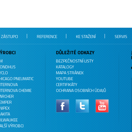
 ZÁSTUPCI
REFERENCE
KE STAŽENÍ
SERVIS
ÝROBCI
DŮLEŽITÉ ODKAZY
M
BEZPEČNOSTNÍ LISTY
ONDHUS
KATALOGY
YCLO
MAPA STRÁNEK
HICAGO PNEUMATIC
YOUTUBE
NTERNOVA
CERTIFIKÁTY
NTERNOVA CHEMIE
OCHRANA OSOBNÍCH ÚDAJŮ
ARCHER
EMPER
NIPEX
AKITA
ILWAUKEE
ALŠÍ VÝROBCI