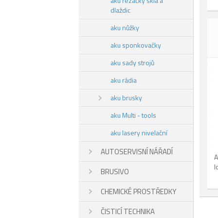
aku řezačky skla a
dlaždic
aku nůžky
aku sponkovačky
aku sady strojů
aku rádia
aku brusky
aku Multi - tools
aku lasery nivelační
AUTOSERVISNÍ NÁŘADÍ
A
I
BRUSIVO
CHEMICKÉ PROSTŘEDKY
ČISTICÍ TECHNIKA