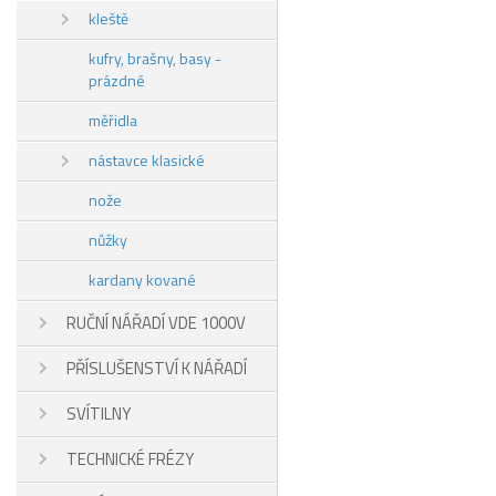
kleště
kufry, brašny, basy -
prázdné
měřidla
nástavce klasické
nože
nůžky
kardany kované
RUČNÍ NÁŘADÍ VDE 1000V
PŘÍSLUŠENSTVÍ K NÁŘADÍ
SVÍTILNY
TECHNICKÉ FRÉZY