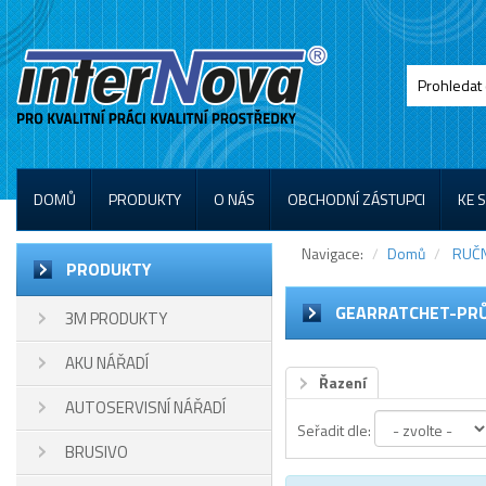
DOMŮ
PRODUKTY
O NÁS
OBCHODNÍ ZÁSTUPCI
KE 
Navigace:
Domů
RUČN
PRODUKTY
GEARRATCHET-PRŮ
3M PRODUKTY
AKU NÁŘADÍ
Řazení
AUTOSERVISNÍ NÁŘADÍ
Seřadit dle:
BRUSIVO