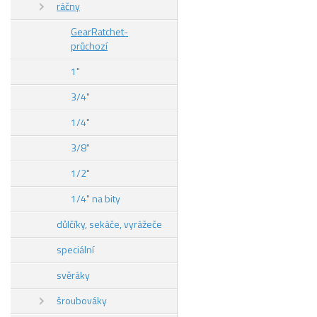
ráčny
GearRatchet-
průchozí
1"
3/4"
1/4"
3/8"
1/2"
1/4" na bity
důlčíky, sekáče, vyrážeče
speciální
svěráky
šroubováky