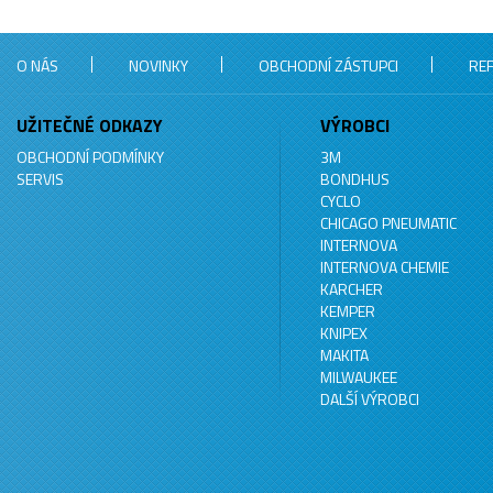
O NÁS
NOVINKY
OBCHODNÍ ZÁSTUPCI
RE
UŽITEČNÉ ODKAZY
VÝROBCI
OBCHODNÍ PODMÍNKY
3M
SERVIS
BONDHUS
CYCLO
CHICAGO PNEUMATIC
INTERNOVA
INTERNOVA CHEMIE
KARCHER
KEMPER
KNIPEX
MAKITA
MILWAUKEE
DALŠÍ VÝROBCI