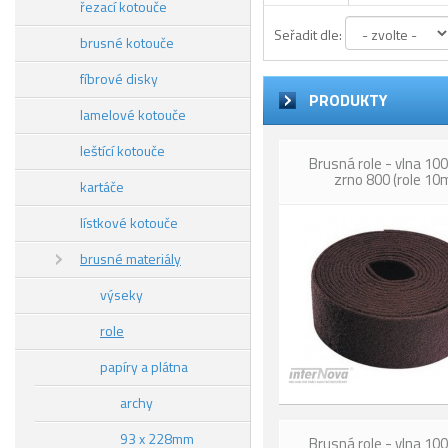
řezací kotouče
Seřadit dle:
brusné kotouče
fíbrové disky
PRODUKTY
lamelové kotouče
leštící kotouče
Brusná role - vlna 1
zrno 800 (role 10
kartáče
lístkové kotouče
brusné materiály
výseky
role
papíry a plátna
archy
93 x 228mm
Brusná role - vlna 1