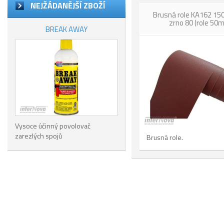
NEJŽÁDANĚJŠÍ ZBOŽÍ
Brusná role KA162 1
zrno 80 (role 50m
BREAK AWAY
Vysoce účinný povolovač
zarezlých spojů
Brusná role.