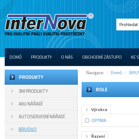
DOMŮ
PRODUKTY
O NÁS
OBCHODNÍ ZÁSTUPCI
KE 
Navigace:
Domů
BRU
PRODUKTY
ROLE
3M PRODUKTY
AKU NÁŘADÍ
Výrobce
AUTOSERVISNÍ NÁŘADÍ
OPTIMA
BRUSIVO
Řazení