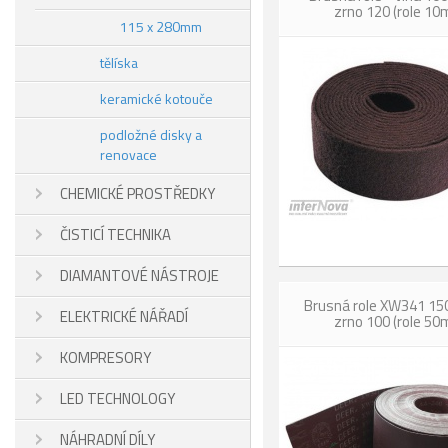
zrno 120 (role 10
115 x 280mm
tělíska
keramické kotouče
podložné disky a
renovace
CHEMICKÉ PROSTŘEDKY
ČISTICÍ TECHNIKA
DIAMANTOVÉ NÁSTROJE
Brusná role XW341 1
ELEKTRICKÉ NÁŘADÍ
zrno 100 (role 50
KOMPRESORY
LED TECHNOLOGY
NÁHRADNÍ DÍLY