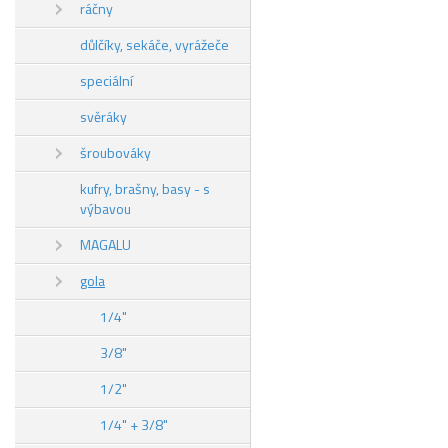
ráčny
důlčíky, sekáče, vyrážeče
speciální
svěráky
šroubováky
kufry, brašny, basy - s
výbavou
MAGALU
gola
1/4"
3/8"
1/2"
1/4" + 3/8"