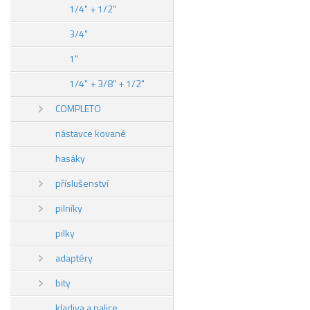
1/4" + 1/2"
3/4"
1"
1/4" + 3/8" + 1/2"
COMPLETO
nástavce kované
hasáky
příslušenství
pilníky
pilky
adaptéry
bity
kladiva a palice