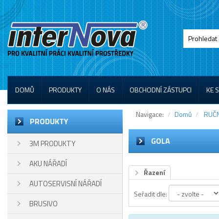
DOMŮ
PRODUKTY
O NÁS
OBCHODNÍ ZÁSTUPCI
KE 
Navigace:
Domů
RUČN
PRODUKTY
GOLA
3M PRODUKTY
AKU NÁŘADÍ
Řazení
AUTOSERVISNÍ NÁŘADÍ
Seřadit dle:
BRUSIVO