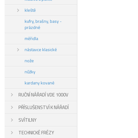
kleště
kufry, brašny, basy -
prázdné
měřidla
nástavce klasické
nože
nůžky
kardany kované
RUČNÍ NÁŘADÍ VDE 1000V
PŘÍSLUŠENSTVÍ K NÁŘADÍ
SVÍTILNY
TECHNICKÉ FRÉZY