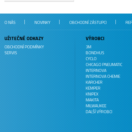
O NÁS
NOVINKY
OBCHODNÍ ZÁSTUPCI
RE
UŽITEČNÉ ODKAZY
VÝROBCI
OBCHODNÍ PODMÍNKY
3M
SERVIS
BONDHUS
CYCLO
CHICAGO PNEUMATIC
INTERNOVA
INTERNOVA CHEMIE
KARCHER
KEMPER
KNIPEX
MAKITA
MILWAUKEE
DALŠÍ VÝROBCI