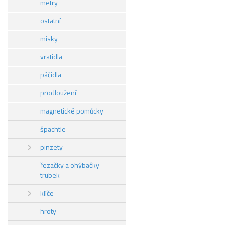
metry
ostatní
misky
vratidla
páčidla
prodloužení
magnetické pomůcky
špachtle
pinzety
řezačky a ohýbačky
trubek
klíče
hroty