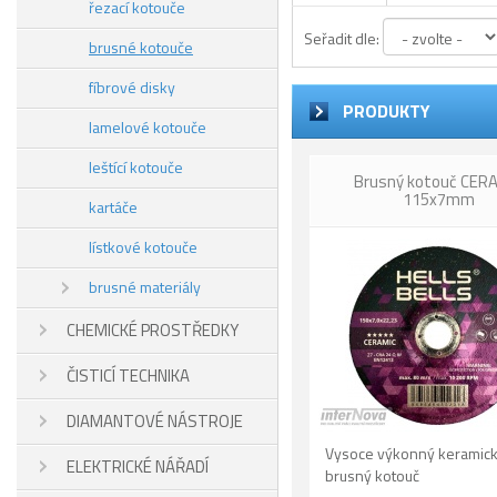
řezací kotouče
Seřadit dle:
brusné kotouče
fíbrové disky
PRODUKTY
lamelové kotouče
leštící kotouče
Brusný kotouč CER
115x7mm
kartáče
lístkové kotouče
brusné materiály
CHEMICKÉ PROSTŘEDKY
ČISTICÍ TECHNIKA
DIAMANTOVÉ NÁSTROJE
Vysoce výkonný keramic
ELEKTRICKÉ NÁŘADÍ
brusný kotouč