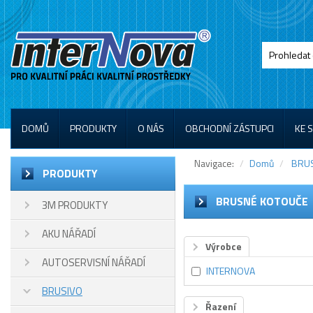
DOMŮ
PRODUKTY
O NÁS
OBCHODNÍ ZÁSTUPCI
KE 
Navigace:
Domů
BRU
PRODUKTY
BRUSNÉ KOTOUČE
3M PRODUKTY
AKU NÁŘADÍ
Výrobce
AUTOSERVISNÍ NÁŘADÍ
INTERNOVA
BRUSIVO
Řazení