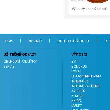
Výkonný brusný kotouč
O NÁS
NOVINKY
OBCHODNÍ ZÁSTUPCI
RE
UŽITEČNÉ ODKAZY
VÝROBCI
OBCHODNÍ PODMÍNKY
3M
SERVIS
BONDHUS
CYCLO
CHICAGO PNEUMATIC
INTERNOVA
INTERNOVA CHEMIE
KARCHER
KEMPER
KNIPEX
MAKITA