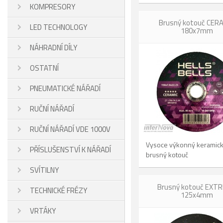
KOMPRESORY
Brusný kotouč CER
LED TECHNOLOGY
180x7mm
NÁHRADNÍ DÍLY
OSTATNÍ
PNEUMATICKÉ NÁŘADÍ
RUČNÍ NÁŘADÍ
RUČNÍ NÁŘADÍ VDE 1000V
Vysoce výkonný keramic
PŘÍSLUŠENSTVÍ K NÁŘADÍ
brusný kotouč
SVÍTILNY
Brusný kotouč EXT
TECHNICKÉ FRÉZY
125x4mm
VRTÁKY