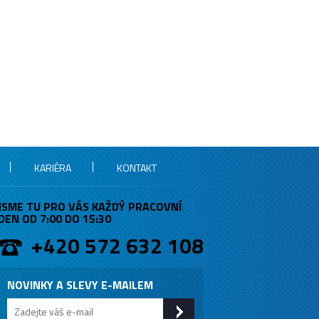
KARIÉRA
KONTAKT
JSME TU PRO VÁS KAŽDÝ PRACOVNÍ
DEN OD 7:00 DO 15:30
+420 572 632 108
NOVINKY A SLEVY E-MAILEM