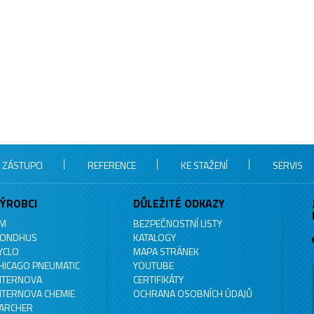
 ZÁSTUPCI
REFERENCE
KE STAŽENÍ
SERVIS
ÝROBCI
DŮLEŽITÉ ODKAZY
M
BEZPEČNOSTNÍ LISTY
ONDHUS
KATALOGY
YCLO
MAPA STRÁNEK
HICAGO PNEUMATIC
YOUTUBE
NTERNOVA
CERTIFIKÁTY
NTERNOVA CHEMIE
OCHRANA OSOBNÍCH ÚDAJŮ
ARCHER