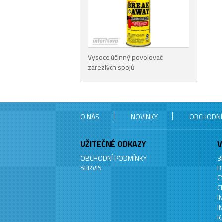
Vysoce účinný povolovač
zarezlých spojů
O NÁS
NOVINKY
OBCHODNÍ
UŽITEČNÉ ODKAZY
V
OBCHODNÍ PODMÍNKY
3
SERVIS
B
C
C
I
I
K