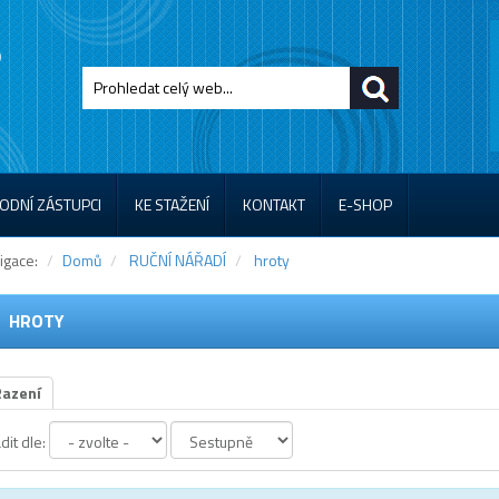
ODNÍ ZÁSTUPCI
KE STAŽENÍ
KONTAKT
E-SHOP
igace:
Domů
RUČNÍ NÁŘADÍ
hroty
HROTY
Řazení
dit dle: