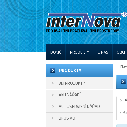
DOMŮ
PRODUKTY
O NÁS
OBCH
Nav
PRODUKTY
3M PRODUKTY
AKU NÁŘADÍ
AUTOSERVISNÍ NÁŘADÍ
Seřa
BRUSIVO