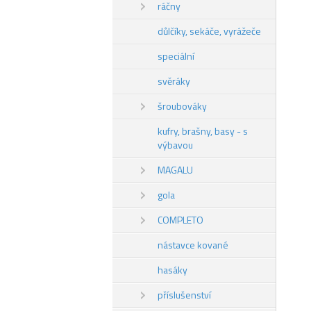
ráčny
důlčíky, sekáče, vyrážeče
speciální
svěráky
šroubováky
kufry, brašny, basy - s
výbavou
MAGALU
gola
COMPLETO
nástavce kované
hasáky
příslušenství