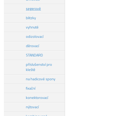
segerové
blitzky
vyhnuté
odizolovací
děrovací
STANDARD
příslušenství pro
kleště
na hadicové spony
fixační
konektorovací
nýtovací