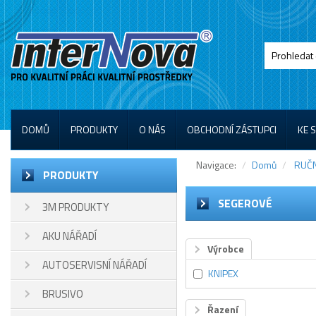
DOMŮ
PRODUKTY
O NÁS
OBCHODNÍ ZÁSTUPCI
KE 
Navigace:
Domů
RUČN
PRODUKTY
SEGEROVÉ
3M PRODUKTY
AKU NÁŘADÍ
Výrobce
AUTOSERVISNÍ NÁŘADÍ
KNIPEX
BRUSIVO
Řazení