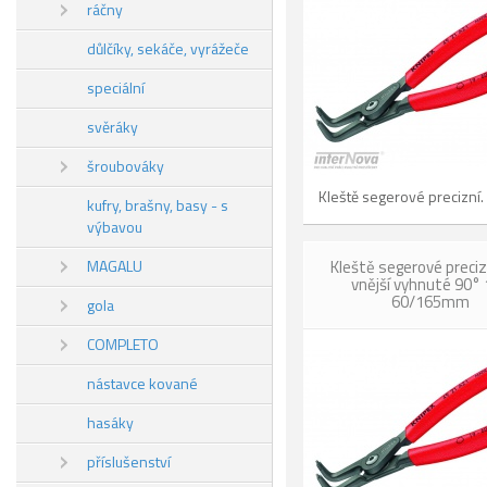
ráčny
důlčíky, sekáče, vyrážeče
speciální
svěráky
šroubováky
Kleště segerové precizní.
kufry, brašny, basy - s
výbavou
MAGALU
Kleště segerové preciz
vnější vyhnuté 90°
60/165mm
gola
COMPLETO
nástavce kované
hasáky
příslušenství