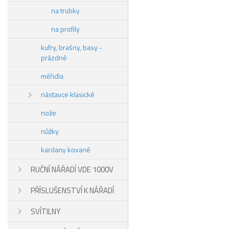
na trubky
na profily
kufry, brašny, basy -
prázdné
měřidla
nástavce klasické
nože
nůžky
kardany kované
RUČNÍ NÁŘADÍ VDE 1000V
PŘÍSLUŠENSTVÍ K NÁŘADÍ
SVÍTILNY