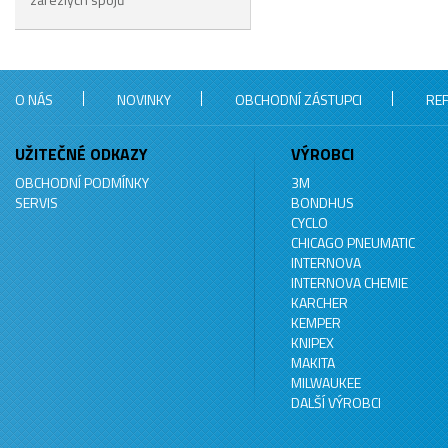
O NÁS
NOVINKY
OBCHODNÍ ZÁSTUPCI
RE
UŽITEČNÉ ODKAZY
VÝROBCI
OBCHODNÍ PODMÍNKY
3M
SERVIS
BONDHUS
CYCLO
CHICAGO PNEUMATIC
INTERNOVA
INTERNOVA CHEMIE
KARCHER
KEMPER
KNIPEX
MAKITA
MILWAUKEE
DALŠÍ VÝROBCI