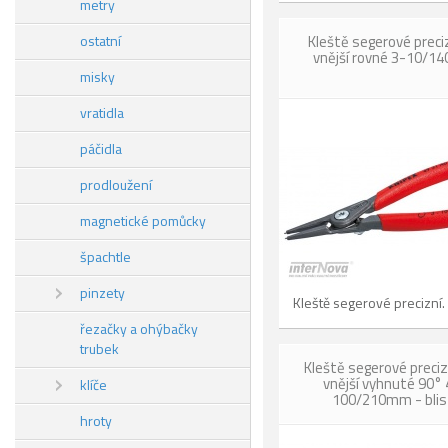
metry
ostatní
Kleště segerové preci
vnější rovné 3-10/
misky
vratidla
páčidla
prodloužení
magnetické pomůcky
špachtle
pinzety
Kleště segerové precizní.
řezačky a ohýbačky
trubek
Kleště segerové preciz
vnější vyhnuté 90°
klíče
100/210mm - blis
hroty