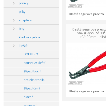
pilníky
pilky
Kleště segerové precizní.
adaptéry
bity
Kleště segerové preciz
vnější vyhnuté 90°
10/130mm - blist
kladiva a palice
kleště
DOUBLE X
soupravy kleští
štípací boční
pro elektroniku
štípací čelní
Kleště segerové precizní.
ploché
armovací