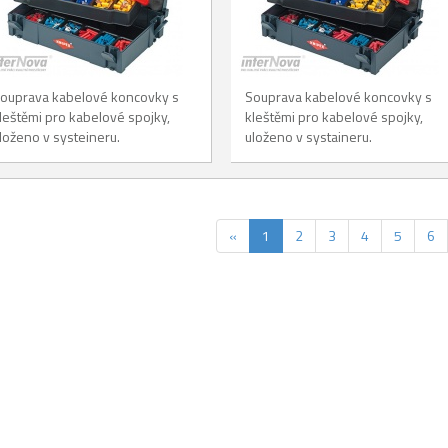
ouprava kabelové koncovky s
Souprava kabelové koncovky s
leštěmi pro kabelové spojky,
kleštěmi pro kabelové spojky,
loženo v systeineru.
uloženo v systaineru.
«
1
2
3
4
5
6