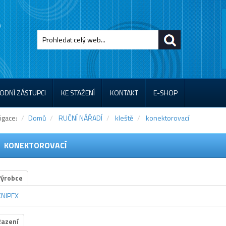
ODNÍ ZÁSTUPCI
KE STAŽENÍ
KONTAKT
E-SHOP
igace:
Domů
RUČNÍ NÁŘADÍ
kleště
konektorovací
KONEKTOROVACÍ
Výrobce
KNIPEX
Řazení