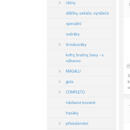
ráčny
důlčíky, sekáče, vyrážeče
speciální
svěráky
šroubováky
kufry, brašny, basy - s
výbavou
MAGALU
S
gola
k
u
COMPLETO
nástavce kované
hasáky
příslušenství