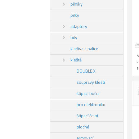
pilníky
pilky
adaptéry
bity
kladiva a palice
S
kleště
k
s
DOUBLE X
soupravy kleští
štípací boční
pro elektroniku
štípací čelní
ploché
armovací