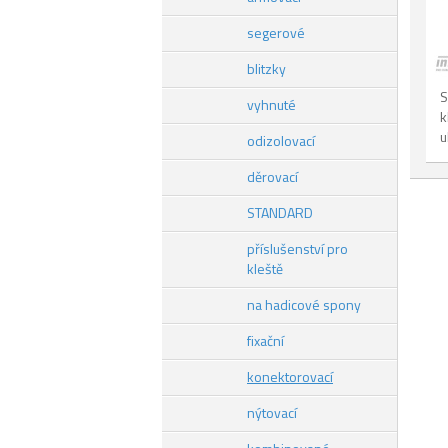
segerové
blitzky
S
vyhnuté
k
u
odizolovací
děrovací
STANDARD
příslušenství pro
kleště
na hadicové spony
fixační
konektorovací
nýtovací