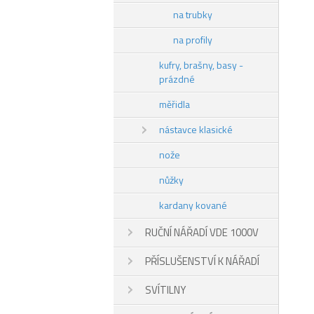
na trubky
na profily
kufry, brašny, basy -
prázdné
měřidla
nástavce klasické
nože
nůžky
kardany kované
RUČNÍ NÁŘADÍ VDE 1000V
PŘÍSLUŠENSTVÍ K NÁŘADÍ
SVÍTILNY