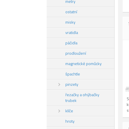
metry
ostatní
misky
vratidla
páčidla
prodloužení
magnetické pomůcky
špachtle
pinzety
řezačky a ohýbačky
S
trubek
k
s
klíče
hroty