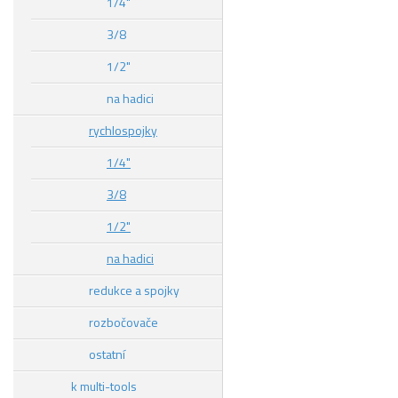
1/4"
3/8
1/2"
na hadici
rychlospojky
1/4"
3/8
1/2"
na hadici
redukce a spojky
rozbočovače
ostatní
k multi-tools