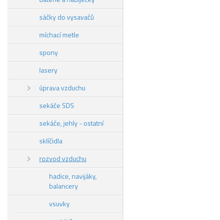
sáčky do vysavačů
míchací metle
spony
lasery
úprava vzduchu
sekáče SDS
sekáče, jehly - ostatní
sklíčidla
rozvod vzduchu
hadice, navijáky,
balancery
vsuvky