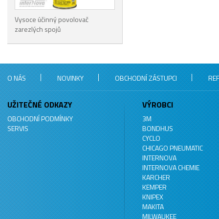
Vysoce účinný povolovač
zarezlých spojů
O NÁS
NOVINKY
OBCHODNÍ ZÁSTUPCI
RE
UŽITEČNÉ ODKAZY
VÝROBCI
OBCHODNÍ PODMÍNKY
3M
SERVIS
BONDHUS
CYCLO
CHICAGO PNEUMATIC
INTERNOVA
INTERNOVA CHEMIE
KARCHER
KEMPER
KNIPEX
MAKITA
MILWAUKEE