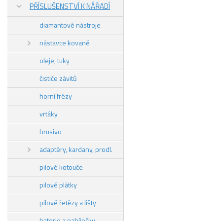
PŘÍSLUŠENSTVÍ K NÁŘADÍ
diamantové nástroje
nástavce kované
oleje, tuky
čističe závitů
horní frézy
vrtáky
brusivo
adaptéry, kardany, prodl.
pilové kotouče
pilové plátky
pilové řetězy a lišty
baterie a nabíječky