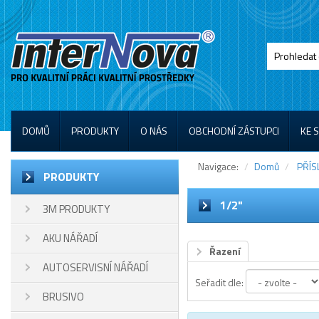
DOMŮ
PRODUKTY
O NÁS
OBCHODNÍ ZÁSTUPCI
KE 
Navigace:
Domů
PŘÍS
PRODUKTY
1/2"
3M PRODUKTY
AKU NÁŘADÍ
Řazení
AUTOSERVISNÍ NÁŘADÍ
Seřadit dle:
BRUSIVO