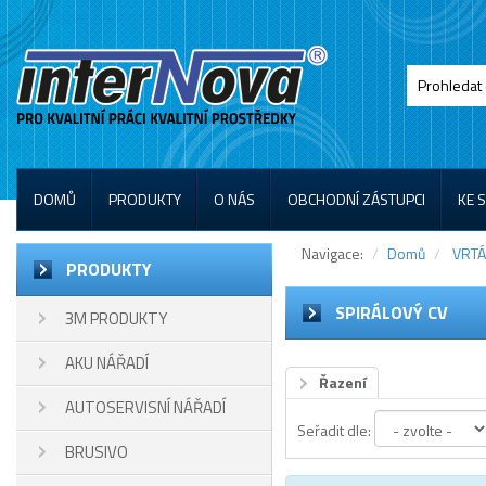
DOMŮ
PRODUKTY
O NÁS
OBCHODNÍ ZÁSTUPCI
KE 
Navigace:
Domů
VRTÁ
PRODUKTY
SPIRÁLOVÝ CV
3M PRODUKTY
AKU NÁŘADÍ
Řazení
AUTOSERVISNÍ NÁŘADÍ
Seřadit dle:
BRUSIVO