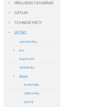
PŘÍSLUŠENSTVÍ K NÁŘADÍ
SVÍTILNY
TECHNICKÉ FRÉZY
VRTÁKY
vykružováky
kov
stupňovité
záhlubníky
dřevo
konfirmáty
zátkovníky
plochý