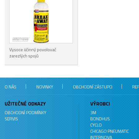
Vysoce účinný povolovač
zarezlých spojů
O NÁS
NOVINKY
OBCHODNÍ ZÁSTUPCI
RE
UŽITEČNÉ ODKAZY
VÝROBCI
OBCHODNÍ PODMÍNKY
3M
SERVIS
BONDHUS
CYCLO
CHICAGO PNEUMATIC
INTERNOVA