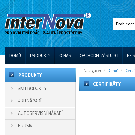
DOMŮ
PRODUKTY
O NÁS
OBCHODNÍ ZÁSTUPCI
KE 
Navigace:
Domů
Certi
PRODUKTY
CERTIFIKÁTY
3M PRODUKTY
AKU NÁŘADÍ
AUTOSERVISNÍ NÁŘADÍ
BRUSIVO