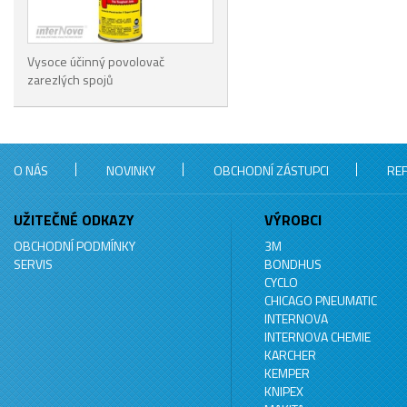
Vysoce účinný povolovač
zarezlých spojů
O NÁS
NOVINKY
OBCHODNÍ ZÁSTUPCI
RE
UŽITEČNÉ ODKAZY
VÝROBCI
OBCHODNÍ PODMÍNKY
3M
SERVIS
BONDHUS
CYCLO
CHICAGO PNEUMATIC
INTERNOVA
INTERNOVA CHEMIE
KARCHER
KEMPER
KNIPEX