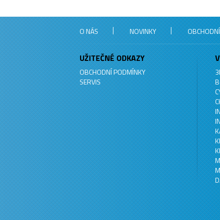
O NÁS
NOVINKY
OBCHODNÍ
UŽITEČNÉ ODKAZY
V
OBCHODNÍ PODMÍNKY
3
SERVIS
B
C
C
I
I
K
K
K
M
M
D