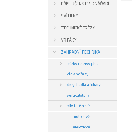
PŘÍSLUŠENSTVÍ K NÁŘADÍ
SVÍTILNY
TECHNICKÉ FRÉZY
VRTÁKY
ZAHRADNÍ TECHNIKA
nůžky na živý plot
křovinořezy
dmychadla a fukary
vertikutátory
pily řetězové
motorové
elektrické