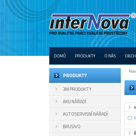
DOMŮ
PRODUKTY
O NÁS
OBCH
Nav
PRODUKTY
3M PRODUKTY
AKU NÁŘADÍ
AUTOSERVISNÍ NÁŘADÍ
BRUSIVO