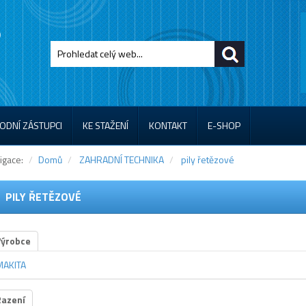
ODNÍ ZÁSTUPCI
KE STAŽENÍ
KONTAKT
E-SHOP
igace:
Domů
ZAHRADNÍ TECHNIKA
pily řetězové
PILY ŘETĚZOVÉ
Výrobce
MAKITA
Řazení