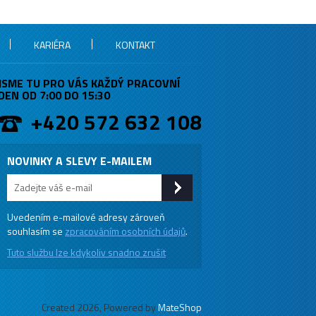
KARIÉRA
KONTAKT
JSME TU PRO VÁS KAŽDÝ PRACOVNÍ
DEN OD 7:00 DO 15:30
+420 572 632 108
NOVINKY A SLEVY E-MAILEM
Uvedením e-mailové adresy zároveň
souhlasím se
zpracováním osobních údajů
.
Tuto službu lze kdykoliv snadno zrušit
Created 2026, Powered by
MateShop