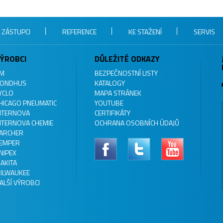
 ZÁSTUPCI
REFERENCE
KE STAŽENÍ
SERVIS
ÝROBCI
DŮLEŽITÉ ODKAZY
M
BEZPEČNOSTNÍ LISTY
ONDHUS
KATALOGY
YCLO
MAPA STRÁNEK
HICAGO PNEUMATIC
YOUTUBE
NTERNOVA
CERTIFIKÁTY
NTERNOVA CHEMIE
OCHRANA OSOBNÍCH ÚDAJŮ
ARCHER
EMPER
NIPEX
AKITA
ILWAUKEE
ALŠÍ VÝROBCI