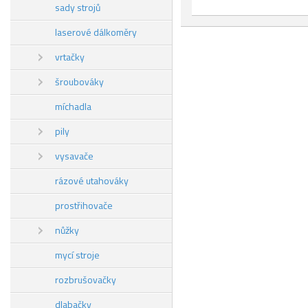
sady strojů
laserové dálkoměry
vrtačky
šroubováky
míchadla
pily
vysavače
rázové utahováky
prostřihovače
nůžky
mycí stroje
rozbrušovačky
dlabačky