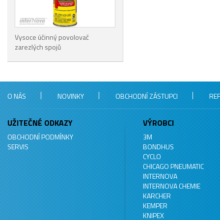
Vysoce účinný povolovač
zarezlých spojů
O NÁS
NOVINKY
OBCHODNÍ ZÁSTUPCI
RE
UŽITEČNÉ ODKAZY
VÝROBCI
OBCHODNÍ PODMÍNKY
3M
SERVIS
BONDHUS
CYCLO
CHICAGO PNEUMATIC
INTERNOVA
INTERNOVA CHEMIE
KARCHER
KEMPER
KNIPEX