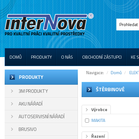
DOMŮ
PRODUKTY
O NÁS
OBCHODNÍ ZÁSTUPCI
KE 
Navigace:
Domů
ELEK
PRODUKTY
ŠTĚRBINOVÉ
3M PRODUKTY
AKU NÁŘADÍ
Výrobce
AUTOSERVISNÍ NÁŘADÍ
MAKITA
BRUSIVO
Řazení