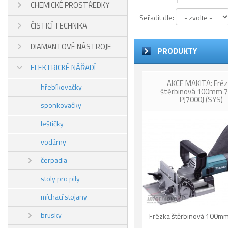
CHEMICKÉ PROSTŘEDKY
Seřadit dle:
ČISTICÍ TECHNIKA
DIAMANTOVÉ NÁSTROJE
PRODUKTY
ELEKTRICKÉ NÁŘADÍ
AKCE MAKITA: Fré
hřebíkovačky
štěrbinová 100mm 
PJ7000J (SYS)
sponkovačky
leštičky
vodárny
čerpadla
stoly pro pily
míchací stojany
brusky
Frézka štěrbinová 100m