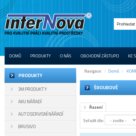
DOMŮ
PRODUKTY
O NÁS
OBCHODNÍ ZÁSTUPCI
KE 
Navigace:
Domů
KOM
PRODUKTY
ŠROUBOVÉ
3M PRODUKTY
AKU NÁŘADÍ
Řazení
AUTOSERVISNÍ NÁŘADÍ
Seřadit dle:
BRUSIVO