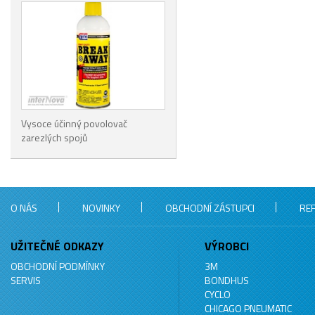
Vysoce účinný povolovač
zarezlých spojů
O NÁS
NOVINKY
OBCHODNÍ ZÁSTUPCI
RE
UŽITEČNÉ ODKAZY
VÝROBCI
OBCHODNÍ PODMÍNKY
3M
SERVIS
BONDHUS
CYCLO
CHICAGO PNEUMATIC