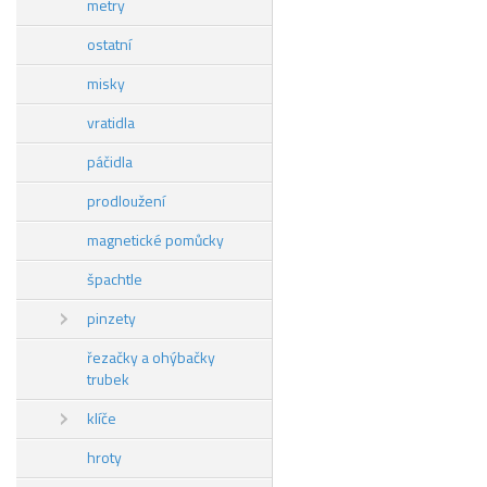
metry
ostatní
misky
vratidla
páčidla
prodloužení
magnetické pomůcky
špachtle
pinzety
řezačky a ohýbačky
trubek
klíče
hroty