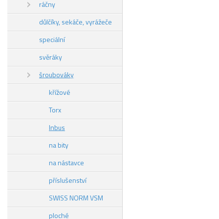
ráčny
důlčíky, sekáče, vyrážeče
speciální
svěráky
šroubováky
křížové
Torx
Inbus
na bity
na nástavce
příslušenství
SWISS NORM VSM
ploché