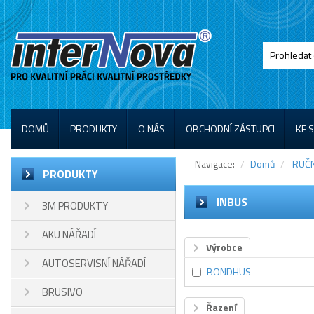
DOMŮ
PRODUKTY
O NÁS
OBCHODNÍ ZÁSTUPCI
KE 
Navigace:
Domů
RUČN
PRODUKTY
INBUS
3M PRODUKTY
AKU NÁŘADÍ
Výrobce
AUTOSERVISNÍ NÁŘADÍ
BONDHUS
BRUSIVO
Řazení