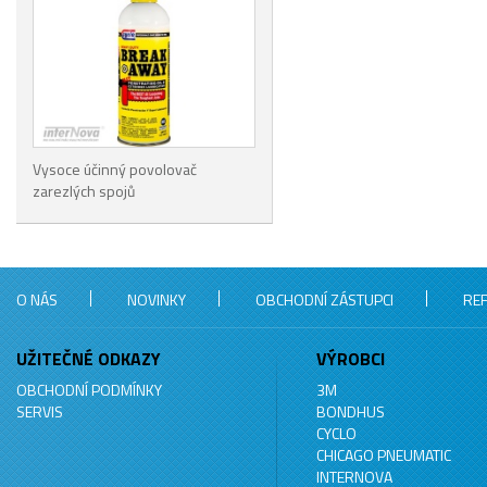
Vysoce účinný povolovač
zarezlých spojů
O NÁS
NOVINKY
OBCHODNÍ ZÁSTUPCI
RE
UŽITEČNÉ ODKAZY
VÝROBCI
OBCHODNÍ PODMÍNKY
3M
SERVIS
BONDHUS
CYCLO
CHICAGO PNEUMATIC
INTERNOVA