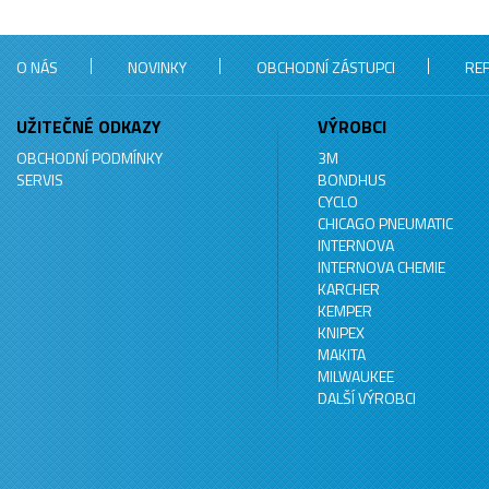
O NÁS
NOVINKY
OBCHODNÍ ZÁSTUPCI
RE
UŽITEČNÉ ODKAZY
VÝROBCI
OBCHODNÍ PODMÍNKY
3M
SERVIS
BONDHUS
CYCLO
CHICAGO PNEUMATIC
INTERNOVA
INTERNOVA CHEMIE
KARCHER
KEMPER
KNIPEX
MAKITA
MILWAUKEE
DALŠÍ VÝROBCI