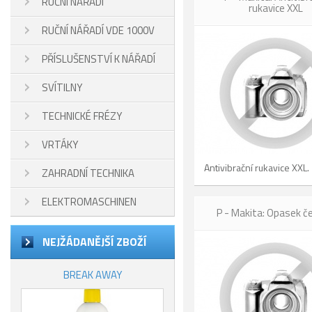
RUČNÍ NÁŘADÍ
rukavice XXL
RUČNÍ NÁŘADÍ VDE 1000V
PŘÍSLUŠENSTVÍ K NÁŘADÍ
SVÍTILNY
TECHNICKÉ FRÉZY
VRTÁKY
Antivibrační rukavice XXL.
ZAHRADNÍ TECHNIKA
ELEKTROMASCHINEN
P - Makita: Opasek če
NEJŽÁDANĚJŠÍ ZBOŽÍ
BREAK AWAY