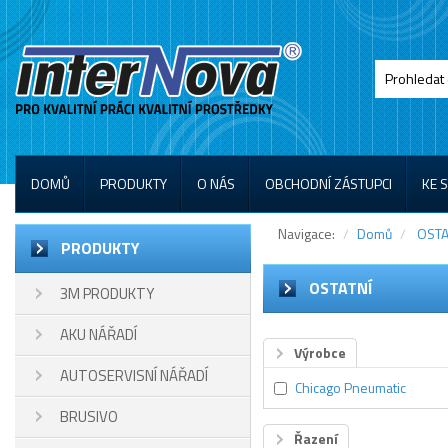
DOMŮ
PRODUKTY
O NÁS
OBCHODNÍ ZÁSTUPCI
KE 
Navigace:
Domů
OSTA
PRODUKTY
OSTATNÍ
3M PRODUKTY
AKU NÁŘADÍ
Výrobce
AUTOSERVISNÍ NÁŘADÍ
Chicago Pneumatic
BRUSIVO
Řazení