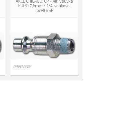
AKCE CHICAGO: CP - Air: Vsuvka
EURO 7,6mm / 1/4' venkovní
(ocel) BSP