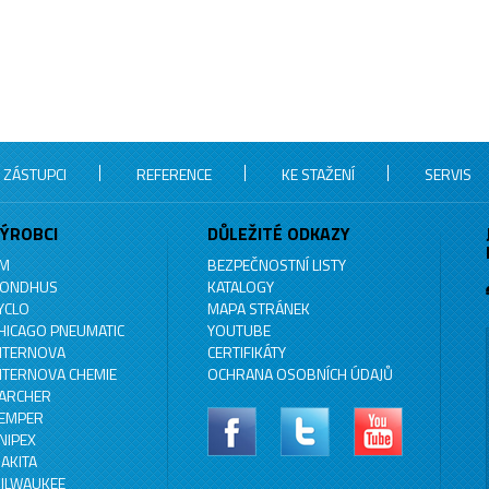
 ZÁSTUPCI
REFERENCE
KE STAŽENÍ
SERVIS
ÝROBCI
DŮLEŽITÉ ODKAZY
M
BEZPEČNOSTNÍ LISTY
ONDHUS
KATALOGY
YCLO
MAPA STRÁNEK
HICAGO PNEUMATIC
YOUTUBE
NTERNOVA
CERTIFIKÁTY
NTERNOVA CHEMIE
OCHRANA OSOBNÍCH ÚDAJŮ
ARCHER
EMPER
NIPEX
AKITA
ILWAUKEE