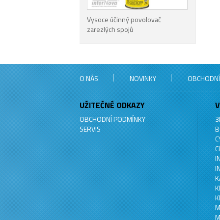
Vysoce účinný povolovač
zarezlých spojů
O NÁS
NOVINKY
OBCHODNÍ
UŽITEČNÉ ODKAZY
V
OBCHODNÍ PODMÍNKY
3
SERVIS
B
C
C
I
I
K
K
K
M
M