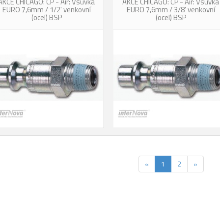
AKCE CHICAGO: CP - Air: Vsuvka
AKCE CHICAGO: CP - Air: Vsuvka
EURO 7,6mm / 1/2' venkovní
EURO 7,6mm / 3/8' venkovní
(ocel) BSP
(ocel) BSP
«
1
2
»