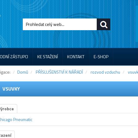
ODNÍ ZÁSTUPCI
KE STAŽENÍ
KONTAKT
E-SHOP
igace:
Domů
PŘÍSLUŠENSTVÍ K NÁŘADÍ
rozvod vzduchu
vsuv
VSUVKY
Výrobce
Chicago Pneumatic
Řazení