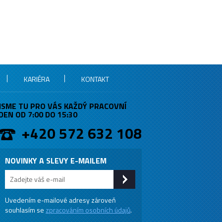
KARIÉRA
KONTAKT
JSME TU PRO VÁS KAŽDÝ PRACOVNÍ
DEN OD 7:00 DO 15:30
+420 572 632 108
NOVINKY A SLEVY E-MAILEM
Uvedením e-mailové adresy zároveň
souhlasím se
zpracováním osobních údajů
.