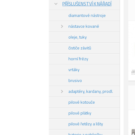
PŘÍSLUŠENSTVÍ K NÁŘADÍ
diamantové nástroje
nástavce kované
oleje, tuky
čističe závitů
horní frézy
vrtáky
brusivo
adaptéry, kardany, prodl.
pilové kotouče
pilové plátky
pilové řetězy a lišty
baterie a nabíječky