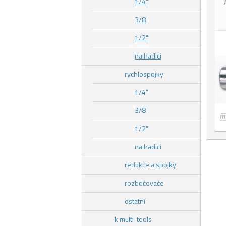
1/4"
3/8
1/2"
na hadici
rychlospojky
1/4"
3/8
1/2"
na hadici
redukce a spojky
rozbočovače
ostatní
k multi-tools