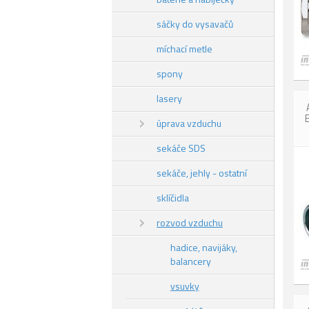
sáčky do vysavačů
míchací metle
spony
lasery
úprava vzduchu
sekáče SDS
sekáče, jehly - ostatní
sklíčidla
rozvod vzduchu
hadice, navijáky,
balancery
vsuvky