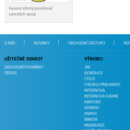
Vysoce účinný povolovač
zarezlých spojů
O NÁS
NOVINKY
OBCHODNÍ ZÁSTUPCI
RE
UŽITEČNÉ ODKAZY
VÝROBCI
OBCHODNÍ PODMÍNKY
3M
SERVIS
BONDHUS
CYCLO
CHICAGO PNEUMATIC
INTERNOVA
INTERNOVA CHEMIE
KARCHER
KEMPER
KNIPEX
MAKITA
MILWAUKEE