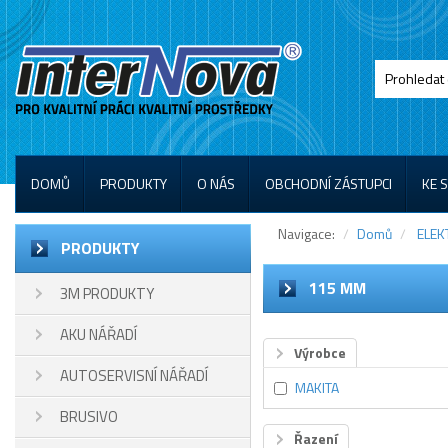
DOMŮ
PRODUKTY
O NÁS
OBCHODNÍ ZÁSTUPCI
KE 
Navigace:
Domů
ELEK
PRODUKTY
115 MM
3M PRODUKTY
AKU NÁŘADÍ
Výrobce
AUTOSERVISNÍ NÁŘADÍ
MAKITA
BRUSIVO
Řazení