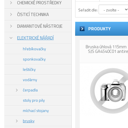
CHEMICKÉ PROSTŘEDKY
Seřadit dle:
ČISTICÍ TECHNIKA
DIAMANTOVÉ NÁSTROJE
PRODUKTY
ELEKTRICKÉ NÁŘADÍ
Bruska úhlová 115mm
hřebíkovačky
SJS GA4540C01 antir
sponkovačky
leštičky
vodárny
čerpadla
stoly pro pily
míchací stojany
brusky