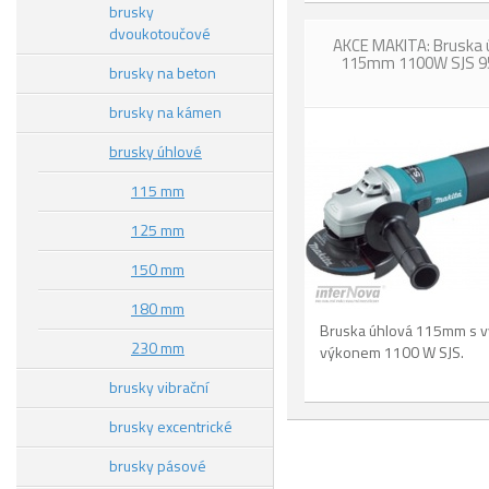
brusky
dvoukotoučové
AKCE MAKITA: Bruska 
115mm 1100W SJS 9
brusky na beton
brusky na kámen
brusky úhlové
115 mm
125 mm
150 mm
180 mm
Bruska úhlová 115mm s 
230 mm
výkonem 1100 W SJS.
brusky vibrační
brusky excentrické
brusky pásové