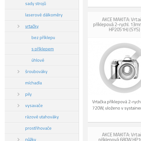
sady strojů
laserové dálkoměry
AKCE MAKITA: Vrta
příklepová 2-rychl. 13
vrtačky
HP2051HJ (SYS)
bez příklepu
s příklepem
úhlové
šroubováky
míchadla
pily
Vrtačka příklepová 2-ryc
vysavače
720W, uloženo v systaine
rázové utahováky
prostřihovače
AKCE MAKITA: Vrta
nůžky
příklepová 680W HP