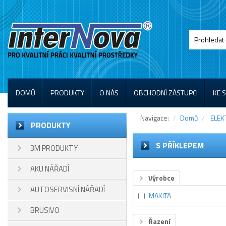
DOMŮ
PRODUKTY
O NÁS
OBCHODNÍ ZÁSTUPCI
KE 
Navigace:
Domů
ELEK
PRODUKTY
S PŘÍKLEPEM
3M PRODUKTY
AKU NÁŘADÍ
Výrobce
AUTOSERVISNÍ NÁŘADÍ
MAKITA
BRUSIVO
Řazení