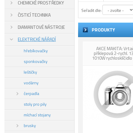
CHEMICKÉ PROSTŘEDKY
Seřadit dle:
ČISTICÍ TECHNIKA
DIAMANTOVÉ NÁSTROJE
PRODUKTY
ELEKTRICKÉ NÁŘADÍ
AKCE MAKITA: Vrta
hřebíkovačky
příklepová 2-rychl.
1010W rychlosklíčidlo
sponkovačky
leštičky
vodárny
čerpadla
stoly pro pily
míchací stojany
brusky