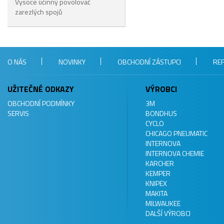
Vysoce účinný povolovač
zarezlých spojů
O NÁS
NOVINKY
OBCHODNÍ ZÁSTUPCI
RE
UŽITEČNÉ ODKAZY
VÝROBCI
OBCHODNÍ PODMÍNKY
3M
SERVIS
BONDHUS
CYCLO
CHICAGO PNEUMATIC
INTERNOVA
INTERNOVA CHEMIE
KARCHER
KEMPER
KNIPEX
MAKITA
MILWAUKEE
DALŠÍ VÝROBCI