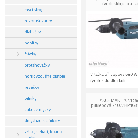
rychlosklíčidlo + ku
mycí stroje
rozbrušovačky
dlabačky
hoblíky
frézky
protahovačky
Vrtačka příklepová 680 W
horkovzdušné pistole
rychlosklíčidlo+kufr.
řezačky
pilníky
AKCE MAKITA: Vrta
příklepová 710W HP163
tlakové myčky
dmychadla a fukary
vrtací, sekací, bourací
kladiva