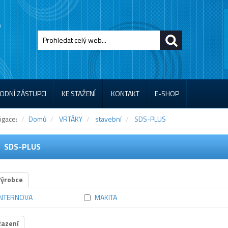
ODNÍ ZÁSTUPCI
KE STAŽENÍ
KONTAKT
E-SHOP
igace:
Domů
VRTÁKY
stavební
SDS-PLUS
SDS-PLUS
Výrobce
INTERNOVA
MAKITA
Řazení