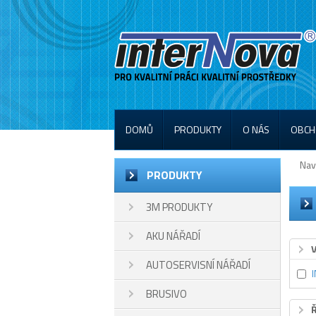
DOMŮ
PRODUKTY
O NÁS
OBCH
Nav
PRODUKTY
3M PRODUKTY
AKU NÁŘADÍ
AUTOSERVISNÍ NÁŘADÍ
BRUSIVO