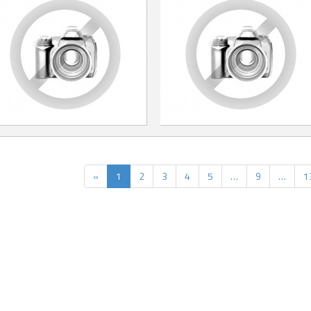
«
1
2
3
4
5
…
9
…
1