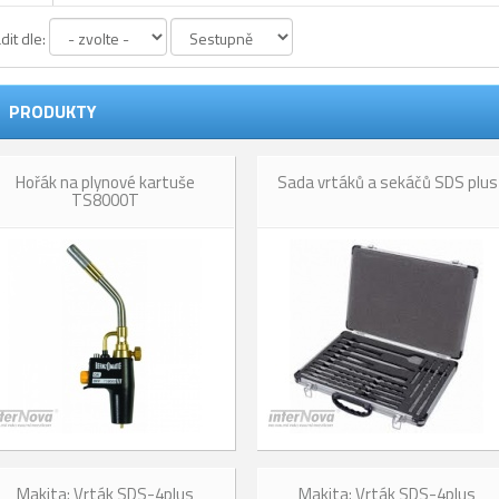
dit dle:
PRODUKTY
Hořák na plynové kartuše
Sada vrtáků a sekáčů SDS plus
TS8000T
Makita: Vrták SDS-4plus
Makita: Vrták SDS-4plus