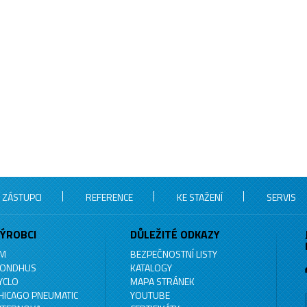
 ZÁSTUPCI
REFERENCE
KE STAŽENÍ
SERVIS
ÝROBCI
DŮLEŽITÉ ODKAZY
M
BEZPEČNOSTNÍ LISTY
ONDHUS
KATALOGY
YCLO
MAPA STRÁNEK
HICAGO PNEUMATIC
YOUTUBE