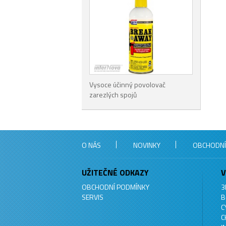
Vysoce účinný povolovač
zarezlých spojů
O NÁS
NOVINKY
OBCHODNÍ
UŽITEČNÉ ODKAZY
V
OBCHODNÍ PODMÍNKY
3
SERVIS
B
C
C