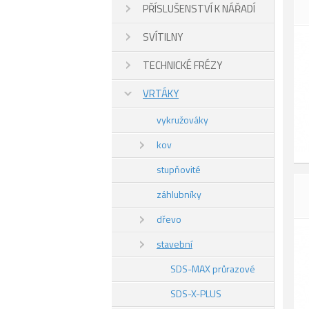
PŘÍSLUŠENSTVÍ K NÁŘADÍ
SVÍTILNY
TECHNICKÉ FRÉZY
VRTÁKY
vykružováky
kov
stupňovité
záhlubníky
dřevo
stavební
SDS-MAX průrazové
SDS-X-PLUS