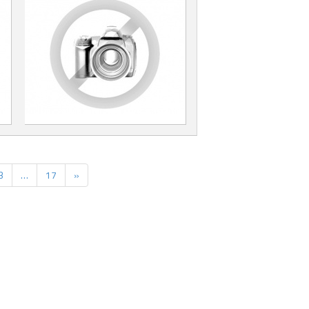
3
…
17
»