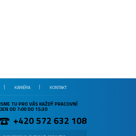
KARIÉRA
KONTAKT
JSME TU PRO VÁS KAŽDÝ PRACOVNÍ
DEN OD 7:00 DO 15:30
+420 572 632 108