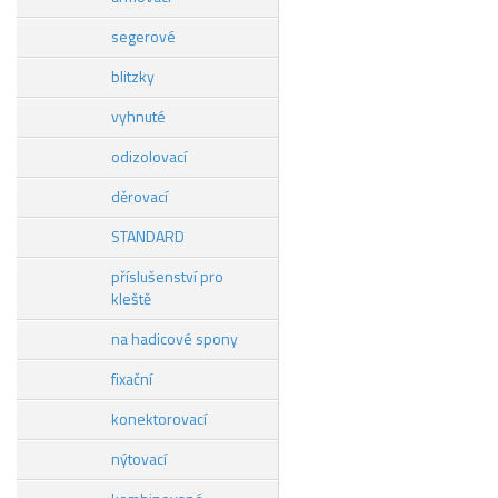
segerové
blitzky
vyhnuté
odizolovací
děrovací
STANDARD
příslušenství pro
kleště
na hadicové spony
fixační
konektorovací
nýtovací