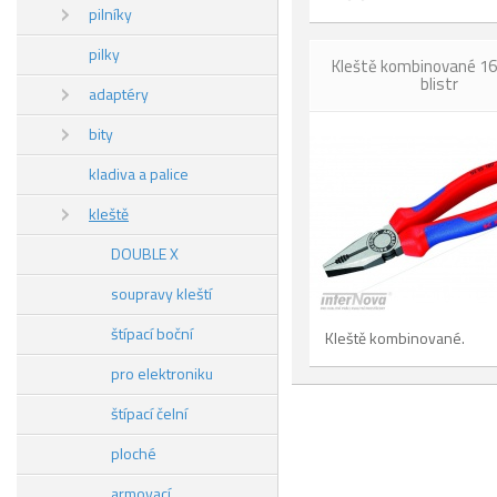
pilníky
pilky
Kleště kombinované 1
blistr
adaptéry
bity
kladiva a palice
kleště
DOUBLE X
soupravy kleští
štípací boční
Kleště kombinované.
pro elektroniku
štípací čelní
ploché
armovací