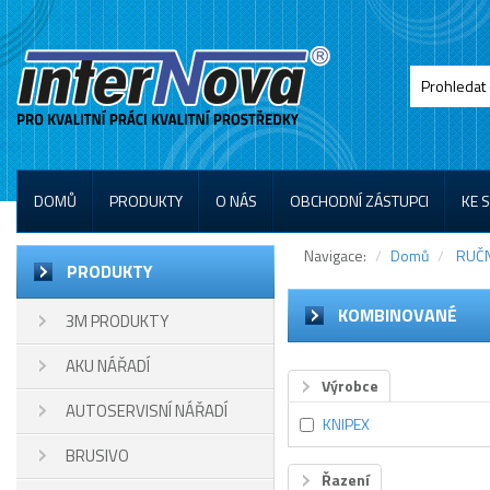
DOMŮ
PRODUKTY
O NÁS
OBCHODNÍ ZÁSTUPCI
KE 
Navigace:
Domů
RUČN
PRODUKTY
KOMBINOVANÉ
3M PRODUKTY
AKU NÁŘADÍ
Výrobce
AUTOSERVISNÍ NÁŘADÍ
KNIPEX
BRUSIVO
Řazení