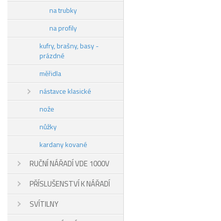
na trubky
na profily
kufry, brašny, basy -
prázdné
měřidla
nástavce klasické
nože
nůžky
kardany kované
RUČNÍ NÁŘADÍ VDE 1000V
PŘÍSLUŠENSTVÍ K NÁŘADÍ
SVÍTILNY