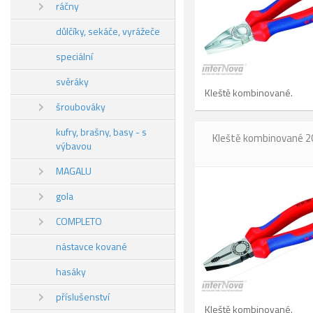
ráčny
důlčíky, sekáče, vyrážeče
speciální
svěráky
Kleště kombinované.
šroubováky
kufry, brašny, basy - s
Kleště kombinované
výbavou
MAGALU
gola
COMPLETO
nástavce kované
hasáky
příslušenství
Kleště kombinované.