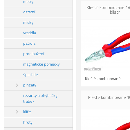
metry
Kleště kombinované 1
ostatní
blistr
misky
vratidla
páčidla
prodloužení
magnetické pomůcky
špachtle
Kleště kombinované.
pinzety
řezačky a ohýbačky
Kleště kombinované
trubek
klíče
hroty