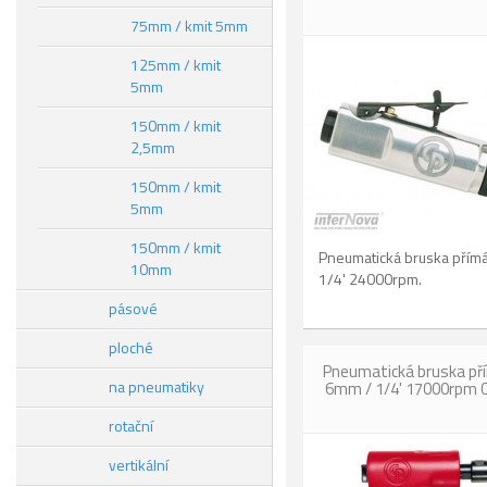
75mm / kmit 5mm
125mm / kmit
5mm
150mm / kmit
2,5mm
150mm / kmit
5mm
150mm / kmit
Pneumatická bruska přím
10mm
1/4' 24000rpm.
pásové
ploché
Pneumatická bruska př
na pneumatiky
6mm / 1/4' 17000rpm 
rotační
vertikální