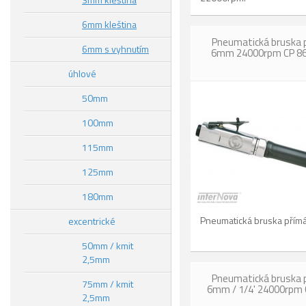
6mm kleština
Pneumatická bruska 
6mm s vyhnutím
6mm 24000rpm CP 8
úhlové
50mm
100mm
115mm
125mm
180mm
Pneumatická bruska přím
excentrické
50mm / kmit
2,5mm
Pneumatická bruska 
75mm / kmit
6mm / 1/4' 24000rpm 
2,5mm