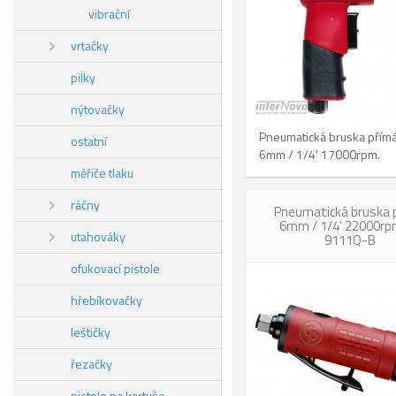
vibrační
vrtačky
pilky
nýtovačky
Pneumatická bruska přím
ostatní
6mm / 1/4' 17000rpm.
měřiče tlaku
ráčny
Pneumatická bruska 
6mm / 1/4' 22000rp
utahováky
9111Q-B
ofukovací pistole
hřebíkovačky
leštičky
řezačky
pistole na kartuše