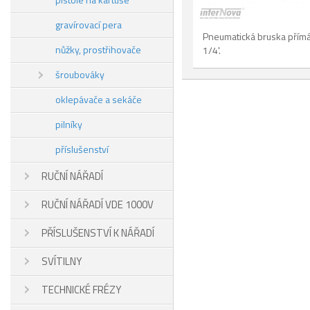
gravírovací pera
Pneumatická bruska přím
nůžky, prostřihovače
1/4'.
šroubováky
oklepávače a sekáče
pilníky
příslušenství
RUČNÍ NÁŘADÍ
RUČNÍ NÁŘADÍ VDE 1000V
PŘÍSLUŠENSTVÍ K NÁŘADÍ
SVÍTILNY
TECHNICKÉ FRÉZY