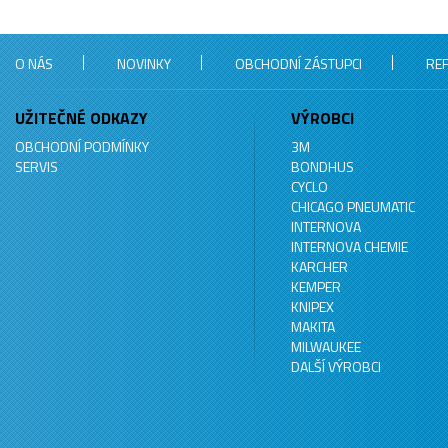
O NÁS
NOVINKY
OBCHODNÍ ZÁSTUPCI
RE
UŽITEČNÉ ODKAZY
VÝROBCI
OBCHODNÍ PODMÍNKY
3M
SERVIS
BONDHUS
CYCLO
CHICAGO PNEUMATIC
INTERNOVA
INTERNOVA CHEMIE
KARCHER
KEMPER
KNIPEX
MAKITA
MILWAUKEE
DALŠÍ VÝROBCI