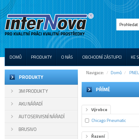
DOMŮ
PRODUKTY
O NÁS
OBCHODNÍ ZÁSTUPCI
KE 
Navigace:
Domů
PNEU
PRODUKTY
PŘÍMÉ
3M PRODUKTY
AKU NÁŘADÍ
Výrobce
AUTOSERVISNÍ NÁŘADÍ
Chicago Pneumatic
BRUSIVO
Řazení