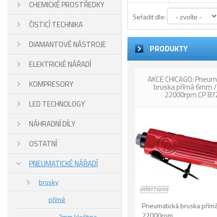
CHEMICKÉ PROSTŘEDKY
Seřadit dle:
ČISTICÍ TECHNIKA
DIAMANTOVÉ NÁSTROJE
PRODUKTY
ELEKTRICKÉ NÁŘADÍ
AKCE CHICAGO: Pneum
KOMPRESORY
bruska přímá 6mm / 
22000rpm CP 87
LED TECHNOLOGY
NÁHRADNÍ DÍLY
OSTATNÍ
PNEUMATICKÉ NÁŘADÍ
brusky
přímé
Pneumatická bruska pří
22000rpm.
3mm kleština