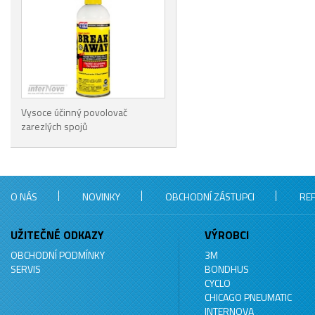
Vysoce účinný povolovač
zarezlých spojů
O NÁS
NOVINKY
OBCHODNÍ ZÁSTUPCI
RE
UŽITEČNÉ ODKAZY
VÝROBCI
OBCHODNÍ PODMÍNKY
3M
SERVIS
BONDHUS
CYCLO
CHICAGO PNEUMATIC
INTERNOVA