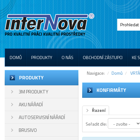
DOMŮ
PRODUKTY
O NÁS
OBCHODNÍ ZÁSTUPCI
KE 
Navigace:
Domů
VRTÁ
PRODUKTY
KONFIRMÁTY
3M PRODUKTY
AKU NÁŘADÍ
Řazení
AUTOSERVISNÍ NÁŘADÍ
Seřadit dle:
BRUSIVO