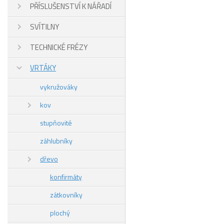
PŘÍSLUŠENSTVÍ K NÁŘADÍ
SVÍTILNY
TECHNICKÉ FRÉZY
VRTÁKY
vykružováky
kov
stupňovité
záhlubníky
dřevo
konfirmáty
zátkovníky
plochý