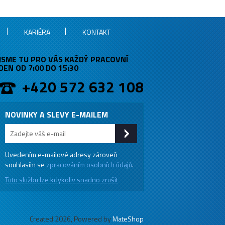
KARIÉRA
KONTAKT
JSME TU PRO VÁS KAŽDÝ PRACOVNÍ
DEN OD 7:00 DO 15:30
+420 572 632 108
NOVINKY A SLEVY E-MAILEM
Uvedením e-mailové adresy zároveň
souhlasím se
zpracováním osobních údajů
.
Tuto službu lze kdykoliv snadno zrušit
Created 2026, Powered by
MateShop