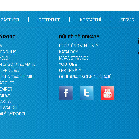
 ZÁSTUPCI
REFERENCE
KE STAŽENÍ
SERVIS
ÝROBCI
DŮLEŽITÉ ODKAZY
M
BEZPEČNOSTNÍ LISTY
ONDHUS
KATALOGY
YCLO
MAPA STRÁNEK
HICAGO PNEUMATIC
YOUTUBE
NTERNOVA
CERTIFIKÁTY
NTERNOVA CHEMIE
OCHRANA OSOBNÍCH ÚDAJŮ
ARCHER
EMPER
NIPEX
AKITA
ILWAUKEE
ALŠÍ VÝROBCI