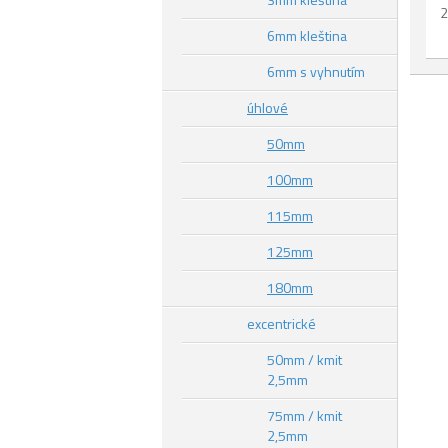
2
6mm kleština
6mm s vyhnutím
úhlové
50mm
100mm
115mm
125mm
180mm
excentrické
50mm / kmit
2,5mm
75mm / kmit
2,5mm