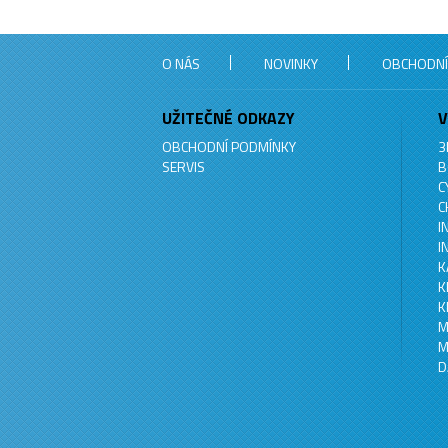
O NÁS
NOVINKY
OBCHODNÍ
UŽITEČNÉ ODKAZY
V
OBCHODNÍ PODMÍNKY
3
SERVIS
B
C
C
I
I
K
K
K
M
M
D