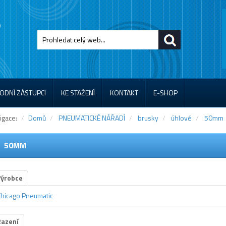
ODNÍ ZÁSTUPCI
KE STAŽENÍ
KONTAKT
E-SHOP
igace:
Domů
PNEUMATICKÉ NÁŘADÍ
brusky
úhlové
50mm
50MM
Výrobce
Chicago Pneumatic
Řazení