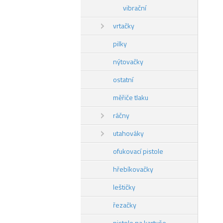
vibrační
vrtačky
pilky
nýtovačky
ostatní
měřiče tlaku
ráčny
utahováky
ofukovací pistole
hřebíkovačky
leštičky
řezačky
pistole na kartuše