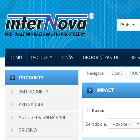
DOMŮ
PRODUKTY
O NÁS
OBCHODNÍ ZÁSTUPCI
KE 
Navigace:
Domů
RUČN
PRODUKTY
IMPACT
3M PRODUKTY
AKU NÁŘADÍ
Řazení
AUTOSERVISNÍ NÁŘADÍ
Seřadit dle:
BRUSIVO