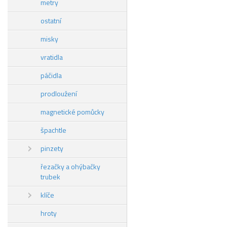
metry
ostatní
misky
vratidla
páčidla
prodloužení
magnetické pomůcky
špachtle
pinzety
řezačky a ohýbačky
trubek
klíče
hroty