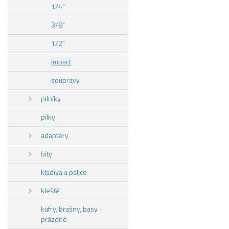
1/4"
3/8"
1/2"
Impact
soupravy
pilníky
pilky
adaptéry
bity
kladiva a palice
kleště
kufry, brašny, basy -
prázdné