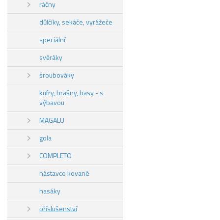
ráčny
důlčíky, sekáče, vyrážeče
speciální
svěráky
šroubováky
kufry, brašny, basy - s
výbavou
MAGALU
gola
COMPLETO
nástavce kované
hasáky
příslušenství