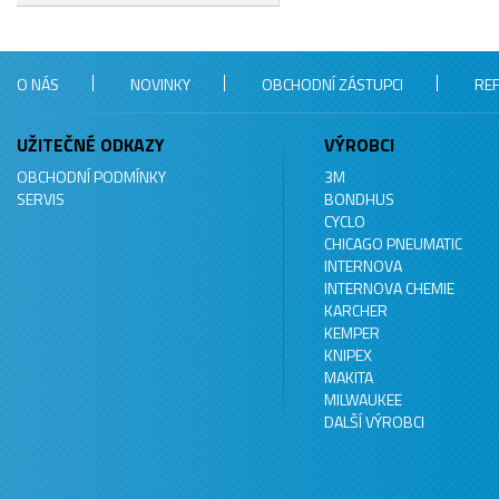
O NÁS
NOVINKY
OBCHODNÍ ZÁSTUPCI
RE
UŽITEČNÉ ODKAZY
VÝROBCI
OBCHODNÍ PODMÍNKY
3M
SERVIS
BONDHUS
CYCLO
CHICAGO PNEUMATIC
INTERNOVA
INTERNOVA CHEMIE
KARCHER
KEMPER
KNIPEX
MAKITA
MILWAUKEE
DALŠÍ VÝROBCI