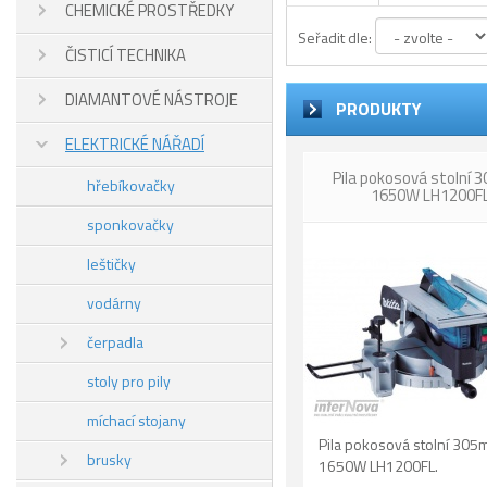
CHEMICKÉ PROSTŘEDKY
Seřadit dle:
ČISTICÍ TECHNIKA
DIAMANTOVÉ NÁSTROJE
PRODUKTY
ELEKTRICKÉ NÁŘADÍ
Pila pokosová stolní
hřebíkovačky
1650W LH1200F
sponkovačky
leštičky
vodárny
čerpadla
stoly pro pily
míchací stojany
Pila pokosová stolní 30
brusky
1650W LH1200FL.