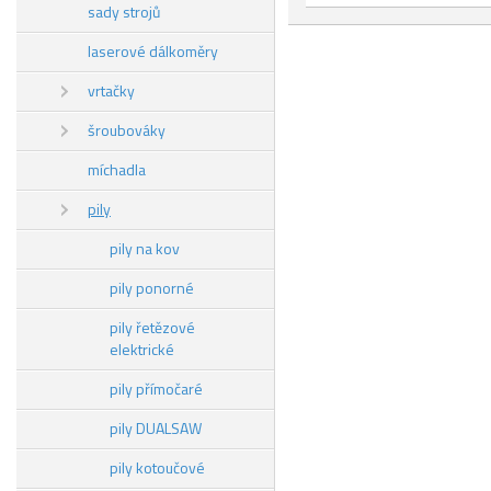
sady strojů
laserové dálkoměry
vrtačky
šroubováky
míchadla
pily
pily na kov
pily ponorné
pily řetězové
elektrické
pily přímočaré
pily DUALSAW
pily kotoučové