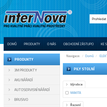
DOMŮ
PRODUKTY
O NÁS
OBCHODNÍ ZÁSTUPCI
KE 
Navigace:
Domů
ELEK
PRODUKTY
PILY STOLNÍ
3M PRODUKTY
AKU NÁŘADÍ
Výrobce
AUTOSERVISNÍ NÁŘADÍ
MAKITA
BRUSIVO
Řazení