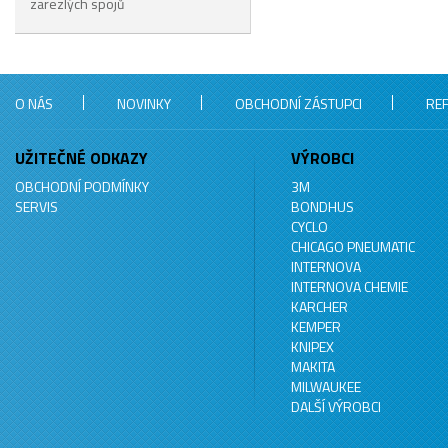
zarezlých spojů
O NÁS
NOVINKY
OBCHODNÍ ZÁSTUPCI
RE
UŽITEČNÉ ODKAZY
VÝROBCI
OBCHODNÍ PODMÍNKY
3M
SERVIS
BONDHUS
CYCLO
CHICAGO PNEUMATIC
INTERNOVA
INTERNOVA CHEMIE
KARCHER
KEMPER
KNIPEX
MAKITA
MILWAUKEE
DALŠÍ VÝROBCI