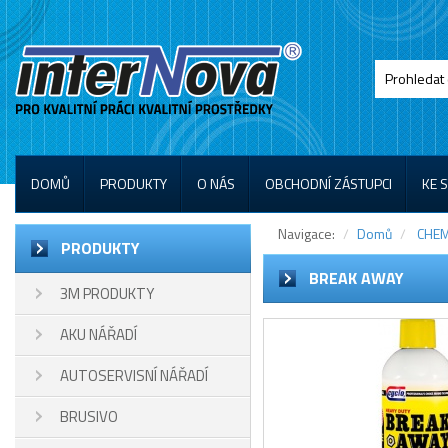
DOMŮ
PRODUKTY
O NÁS
OBCHODNÍ ZÁSTUPCI
KE 
Navigace:
Domů
CHEM
PRODUKTY
BREAK AWAY
3M PRODUKTY
AKU NÁŘADÍ
AUTOSERVISNÍ NÁŘADÍ
BRUSIVO