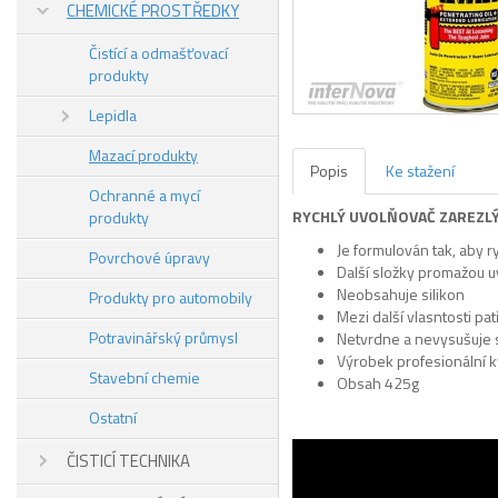
CHEMICKÉ PROSTŘEDKY
Čistící a odmašťovací
produkty
Lepidla
Mazací produkty
Popis
Ke stažení
Ochranné a mycí
RYCHLÝ UVOLŇOVAČ ZAREZL
produkty
Je formulován tak, aby r
Povrchové úpravy
Další složky promažou u
Neobsahuje silikon
Produkty pro automobily
Mezi další vlasntosti pa
Potravinářský průmysl
Netvrdne a nevysušuje 
Výrobek profesionální kv
Stavební chemie
Obsah 425g
Ostatní
ČISTICÍ TECHNIKA