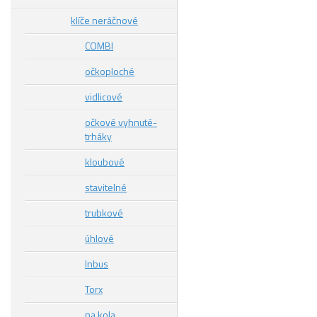
klíče neráčnové
COMBI
očkoploché
vidlicové
očkové vyhnuté-
trháky
kloubové
stavitelné
trubkové
úhlové
Inbus
Torx
na kola