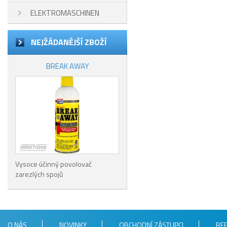
ELEKTROMASCHINEN
NEJŽÁDANĚJŠÍ ZBOŽÍ
BREAK AWAY
Vysoce účinný povolovač
zarezlých spojů
O NÁS
NOVINKY
OBCHODNÍ ZÁSTUPCI
RE