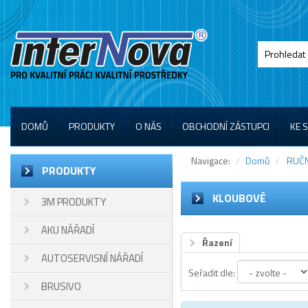
DOMŮ
PRODUKTY
O NÁS
OBCHODNÍ ZÁSTUPCI
KE 
Navigace:
Domů
RUČN
PRODUKTY
KLOUBOVÉ
3M PRODUKTY
AKU NÁŘADÍ
Řazení
AUTOSERVISNÍ NÁŘADÍ
Seřadit dle:
BRUSIVO