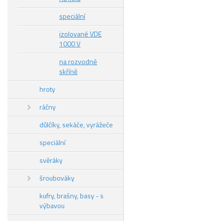
speciální
izolované VDE
1000 V
na rozvodné
skříně
hroty
ráčny
důlčíky, sekáče, vyrážeče
speciální
svěráky
šroubováky
kufry, brašny, basy - s
výbavou