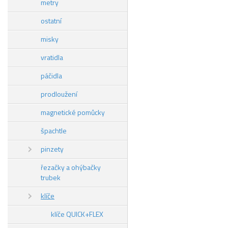
metry
ostatní
misky
vratidla
páčidla
prodloužení
magnetické pomůcky
špachtle
pinzety
řezačky a ohýbačky
trubek
klíče
klíče QUICK+FLEX