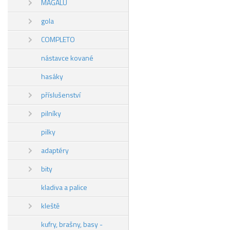
MAGALU
gola
COMPLETO
nástavce kované
hasáky
příslušenství
pilníky
pilky
adaptéry
bity
kladiva a palice
kleště
kufry, brašny, basy -