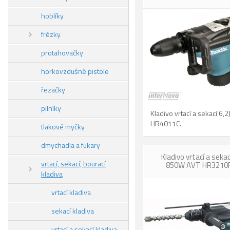
hoblíky
frézky
protahovačky
horkovzdušné pistole
řezačky
pilníky
Kladivo vrtací a sekací 6
HR4011C.
tlakové myčky
dmychadla a fukary
Kladivo vrtací a sekac
vrtací, sekací, bourací
850W AVT HR3210
kladiva
vrtací kladiva
sekací kladiva
vrtací a sekací kladiva