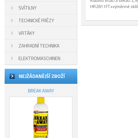
Kladivo vrtací a sekací 2,
HR2811FT+výměnné sklíč
SVÍTILNY
TECHNICKÉ FRÉZY
VRTÁKY
ZAHRADNÍ TECHNIKA
ELEKTROMASCHINEN
NEJŽÁDANĚJŠÍ ZBOŽÍ
BREAK AWAY