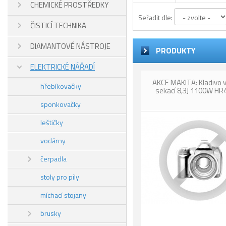
CHEMICKÉ PROSTŘEDKY
Seřadit dle:
ČISTICÍ TECHNIKA
DIAMANTOVÉ NÁSTROJE
PRODUKTY
ELEKTRICKÉ NÁŘADÍ
AKCE MAKITA: Kladivo v
hřebíkovačky
sekací 8,3J 1100W HR
sponkovačky
leštičky
vodárny
čerpadla
stoly pro pily
míchací stojany
brusky