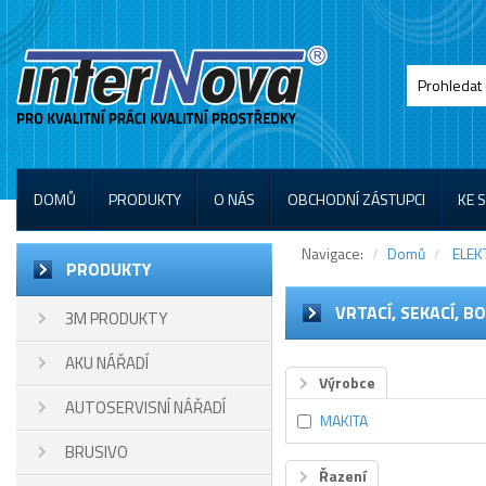
DOMŮ
PRODUKTY
O NÁS
OBCHODNÍ ZÁSTUPCI
KE 
Navigace:
Domů
ELEK
PRODUKTY
VRTACÍ, SEKACÍ, B
3M PRODUKTY
AKU NÁŘADÍ
Výrobce
AUTOSERVISNÍ NÁŘADÍ
MAKITA
BRUSIVO
Řazení