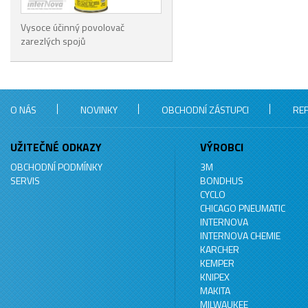
Vysoce účinný povolovač
zarezlých spojů
O NÁS
NOVINKY
OBCHODNÍ ZÁSTUPCI
RE
UŽITEČNÉ ODKAZY
VÝROBCI
OBCHODNÍ PODMÍNKY
3M
SERVIS
BONDHUS
CYCLO
CHICAGO PNEUMATIC
INTERNOVA
INTERNOVA CHEMIE
KARCHER
KEMPER
KNIPEX
MAKITA
MILWAUKEE