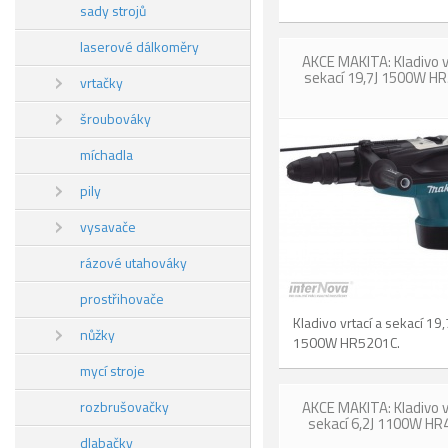
sady strojů
laserové dálkoměry
AKCE MAKITA: Kladivo v
sekací 19,7J 1500W H
vrtačky
šroubováky
míchadla
pily
vysavače
rázové utahováky
prostřihovače
Kladivo vrtací a sekací 19,
nůžky
1500W HR5201C.
mycí stroje
rozbrušovačky
AKCE MAKITA: Kladivo v
sekací 6,2J 1100W HR
dlabačky